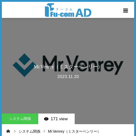
ホーム
フーコムについて
商品ランキング
Mr.Venrey（ミスターベンリー）
2023.11.20
商品カテゴリー
お問合せ
171 view
システム関係
システム関係
Mr.Venrey（ミスターベンリー）
ーム