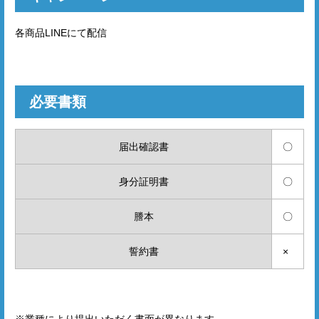
各商品LINEにて配信
必要書類
届出確認書
〇
身分証明書
〇
謄本
〇
誓約書
×