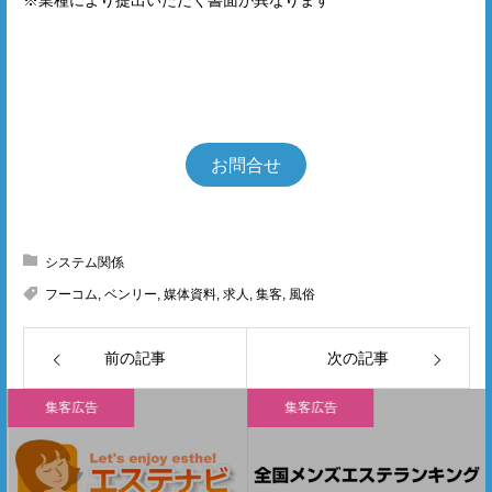
※業種により提出いただく書面が異なります
お問合せ
システム関係
フーコム
,
ベンリー
,
媒体資料
,
求人
,
集客
,
風俗
前の記事
次の記事
集客広告
集客広告